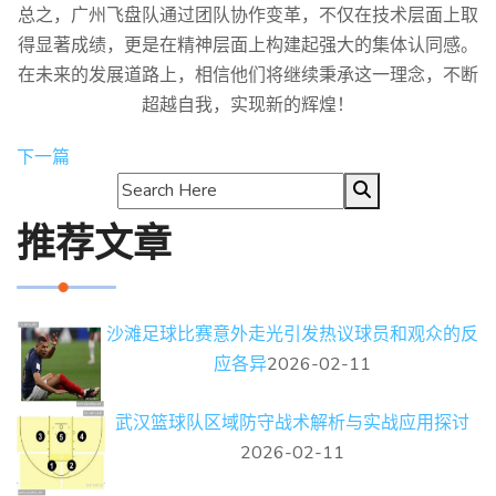
总之，广州飞盘队通过团队协作变革，不仅在技术层面上取
得显著成绩，更是在精神层面上构建起强大的集体认同感。
在未来的发展道路上，相信他们将继续秉承这一理念，不断
超越自我，实现新的辉煌！
下一篇
推荐文章
沙滩足球比赛意外走光引发热议球员和观众的反
应各异
2026-02-11
武汉篮球队区域防守战术解析与实战应用探讨
2026-02-11