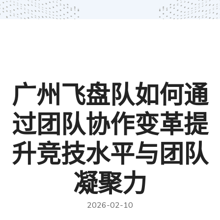
广州飞盘队如何通
过团队协作变革提
升竞技水平与团队
凝聚力
2026-02-10