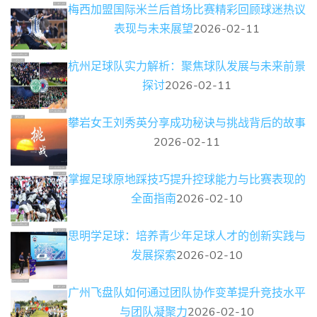
梅西加盟国际米兰后首场比赛精彩回顾球迷热议
表现与未来展望
2026-02-11
杭州足球队实力解析：聚焦球队发展与未来前景
探讨
2026-02-11
攀岩女王刘秀英分享成功秘诀与挑战背后的故事
2026-02-11
掌握足球原地踩技巧提升控球能力与比赛表现的
全面指南
2026-02-10
思明学足球：培养青少年足球人才的创新实践与
发展探索
2026-02-10
广州飞盘队如何通过团队协作变革提升竞技水平
与团队凝聚力
2026-02-10