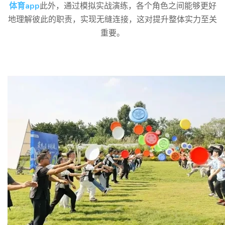
体育app
此外，通过模拟实战演练，各个角色之间能够更好
地理解彼此的职责，实现无缝连接，这对提升整体实力至关
重要。