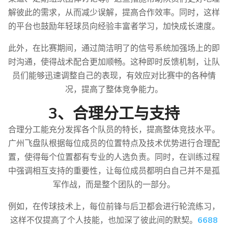
解彼此的需求，从而减少误解，提高合作效率。同时，这样
的平台也鼓励年轻球员向经验丰富者学习，加快成长速度。
此外，在比赛期间，通过简洁明了的信号系统加强场上的即
时沟通，使得战术配合更加顺畅。这种即时反馈机制，让队
员们能够迅速调整自己的表现，有效应对比赛中的各种情
况，提高了整体竞争能力。
3、合理分工与支持
合理分工能充分发挥各个队员的特长，提高整体竞技水平。
广州飞盘队根据每位成员的位置特点及技术优势进行合理配
置，使得每个位置都有专业的人选负责。同时，在训练过程
中强调相互支持的重要性，让每位成员都明白自己并不是孤
军作战，而是整个团队的一部分。
例如，在传球技术上，每位前锋与后卫都会进行轮流练习，
这样不仅提高了个人技能，也加深了彼此间的默契。
6688