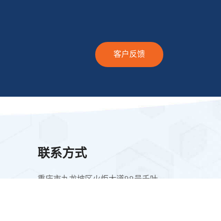
客户反馈
联系方式
重庆市九龙坡区火炬大道99号千叶
中央街区3-19-1
spongy@att.net