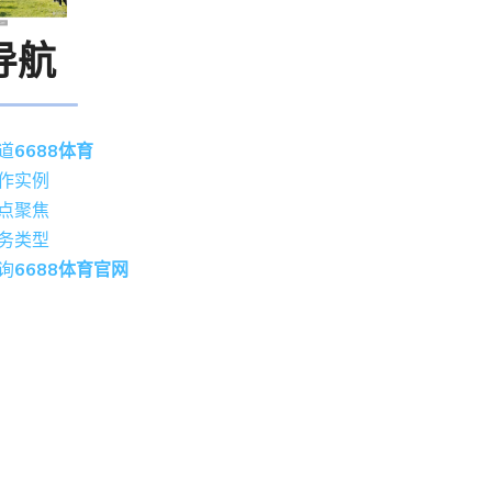
导航
道
6688体育
作实例
点聚焦
务类型
询
6688体育官网