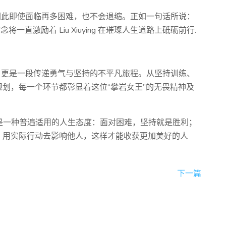
努力，因此即使面临再多困难，也不会退缩。正如一句话所说：
直激励着 Liu Xiuying 在璀璨人生道路上砥砺前行.
奋斗史，更是一段传递勇气与坚持的不平凡旅程。从坚持训练、
划，每一个环节都彰显着这位“攀岩女王”的无畏精神及
们看到的是一种普遍适用的人生态度：面对困难，坚持就是胜利；
，用实际行动去影响他人，这样才能收获更加美好的人
下一篇