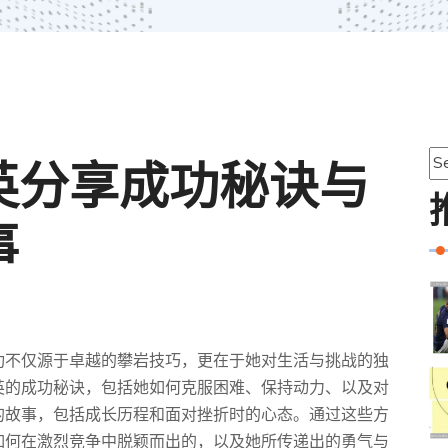
英分享成功秘诀与
事
功不仅源于卓越的攀岩技巧，更在于她对生活与挑战的独
英的成功秘诀，包括她如何克服困难、保持动力、以及对
的故事，包括成长历程和面对挫折时的心态。通过这些方
如何在激烈竞争中脱颖而出的，以及她所传递出的勇气与