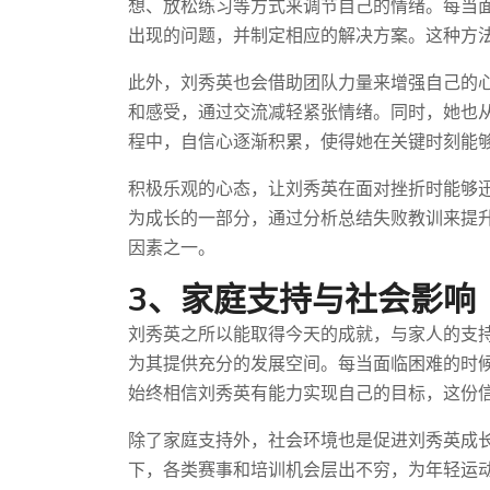
想、放松练习等方式来调节自己的情绪。每当
出现的问题，并制定相应的解决方案。这种方
此外，刘秀英也会借助团队力量来增强自己的
和感受，通过交流减轻紧张情绪。同时，她也
程中，自信心逐渐积累，使得她在关键时刻能
积极乐观的心态，让刘秀英在面对挫折时能够
为成长的一部分，通过分析总结失败教训来提
因素之一。
3、家庭支持与社会影响
刘秀英之所以能取得今天的成就，与家人的支
为其提供充分的发展空间。每当面临困难的时
始终相信刘秀英有能力实现自己的目标，这份
除了家庭支持外，社会环境也是促进刘秀英成
下，各类赛事和培训机会层出不穷，为年轻运