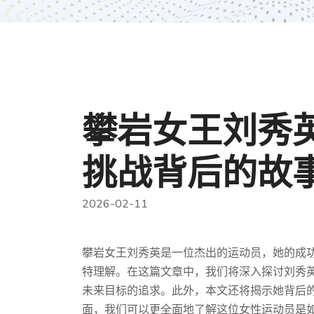
攀岩女王刘秀
挑战背后的故
2026-02-11
攀岩女王刘秀英是一位杰出的运动员，她的成
特理解。在这篇文章中，我们将深入探讨刘秀
未来目标的追求。此外，本文还将揭示她背后
面，我们可以更全面地了解这位女性运动员是