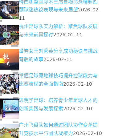
梅西加盟国际米兰后首场比赛精彩回
顾球迷热议表现与未来展望
2026-02-
11
杭州足球队实力解析：聚焦球队发展
与未来前景探讨
2026-02-11
攀岩女王刘秀英分享成功秘诀与挑战
背后的故事
2026-02-11
掌握足球原地踩技巧提升控球能力与
比赛表现的全面指南
2026-02-10
思明学足球：培养青少年足球人才的
创新实践与发展探索
2026-02-10
广州飞盘队如何通过团队协作变革提
升竞技水平与团队凝聚力
2026-02-10