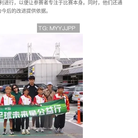
利进行，以便让参赛者专注于比赛本身。同时，他们还通
为今后的改进提供依据。