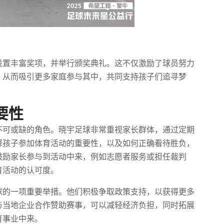
设置丰富奖项，并举行颁奖典礼。这不仅激励了球员努力
，从而吸引更多家庭参与其中，共同支持孩子们追寻梦
要性
不可或缺的角色。晓宇足球非常重视家长群体，通过定期
释孩子参加体育活动的重要性，以及如何正确看待胜负，
鼓励家长参与到活动中来，例如志愿者服务或担任裁判
育活动的认可度。
球的一项重要举措。他们积极争取政策支持，以获得更多
与当地企业合作赞助赛事，可以减轻经济负担，同时拓展
育事业中来。