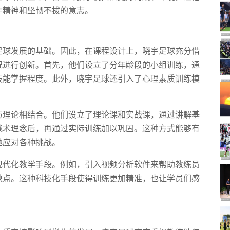
作精神和坚韧不拔的意志。
足球发展的基础。因此，在课程设计上，晓宇足球充分借
况进行创新。首先，他们设立了分年龄段的小组训练，通
技能掌握程度。此外，晓宇足球还引入了心理素质训练模
与理论相结合。他们设立了理论课和实战课，通过讲解基
战术理念后，再通过实际训练加以巩固。这种方式能够有
地应对各种挑战。
现代化教学手段。例如，引入视频分析软件来帮助教练员
缺点。这种科技化手段使得训练更加精准，也让学员们感