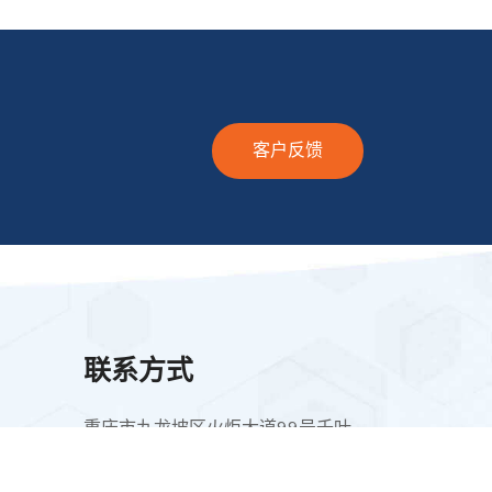
客户反馈
联系方式
重庆市九龙坡区火炬大道99号千叶
中央街区3-19-1